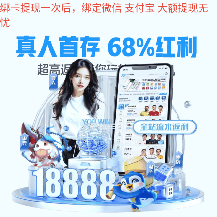
蓝狮在线
销售热线：0551-62798568/0551-62798569
语言
关注蓝狮在线官方资讯
蓝狮在线 中心